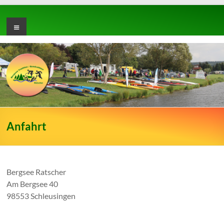
Zum
Inhalt
Bergsee
Menü
springen
Triathlon
/
Quadrathlon
Ratscher
Triathlon
Anfahrt
Club
Suhl
Bergsee Ratscher
Am Bergsee 40
98553 Schleusingen