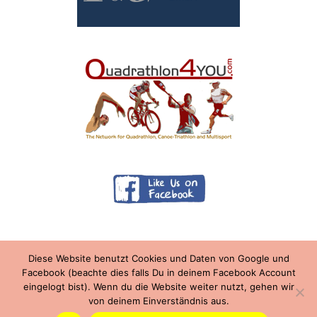
Diese Website benutzt Cookies und Daten von Google und
Facebook (beachte dies falls Du in deinem Facebook Account
eingelogt bist). Wenn du die Website weiter nutzt, gehen wir
Copyright © 2026
von deinem Einverständnis aus.
Bergsee Triathlon / Quadrathlon Ratscher
. Alle Rechte
vorbehalten. Theme
Spacious
von ThemeGrill. Präsentiert von:
WordPress
.